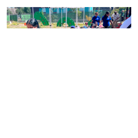
JUNJI Metropolitana entrega
recomendaciones para
resguardar a niños y niñas frente
a las altas temperaturas
diciembre 4, 2025
Metropolitana
/
Noticias Regionales