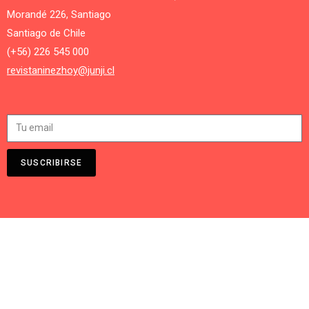
Morandé 226, Santiago
Santiago de Chile
(+56) 226 545 000
revistaninezhoy@junji.cl
SUSCRIBIRSE