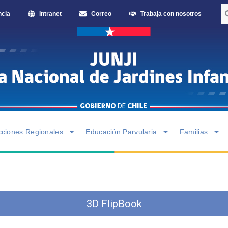
ncia
Intranet
Correo
Trabaja con nosotros
cciones Regionales
Educación Parvularia
Familias
3D FlipBook