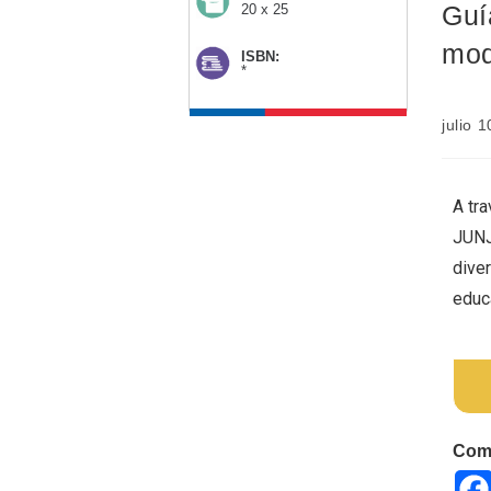
Guí
20 x 25
mod
ISBN:
*
julio 
A tr
JUNJ
dive
educ
Comp