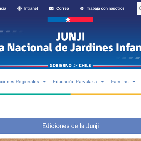
ncia
Intranet
Correo
Trabaja con nosotros
cciones Regionales
Educación Parvularia
Familias
Ediciones de la Junji