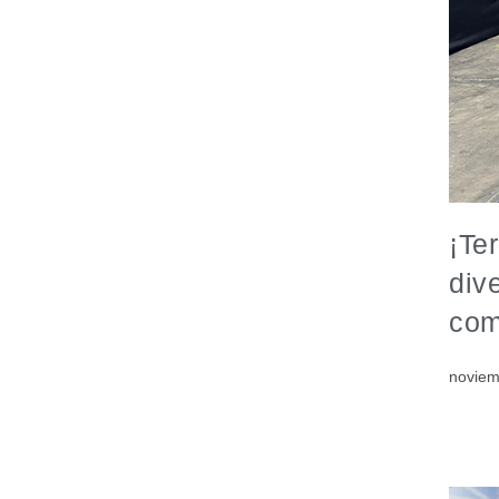
¡Te
div
com
noviem