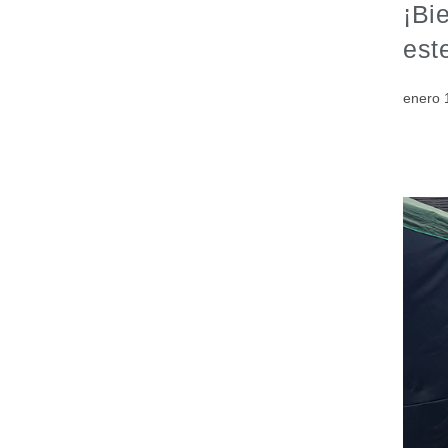
¡Bi
est
enero 