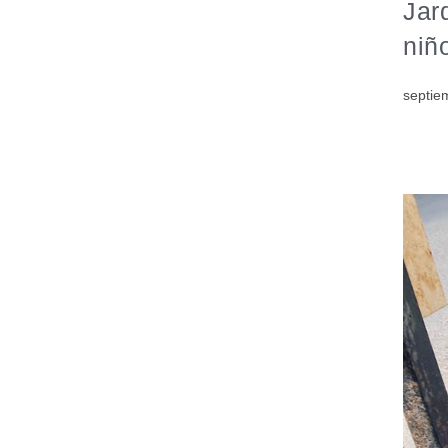
Jar
niñ
septie