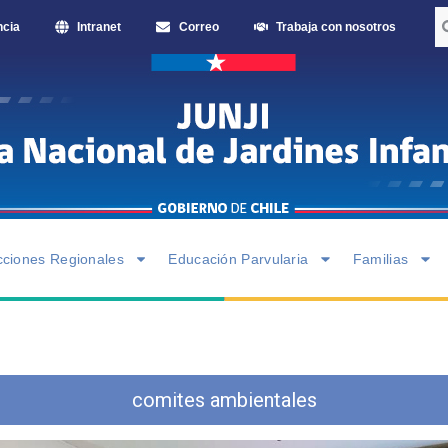
ncia
Intranet
Correo
Trabaja con nosotros
cciones Regionales
Educación Parvularia
Familias
comites ambientales