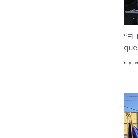
“El
que
septie