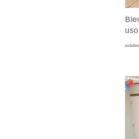
Bie
uso
octubr