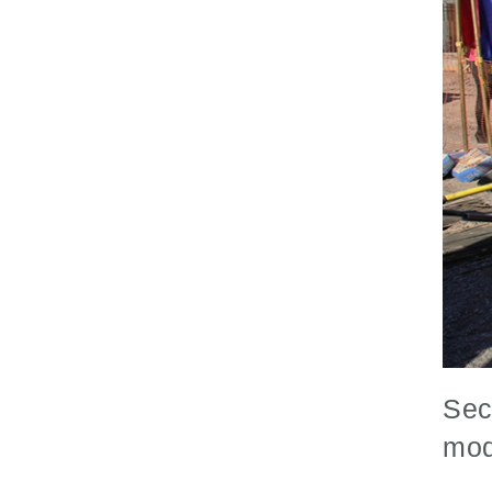
Sec
mod