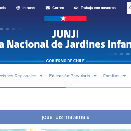
ncia
Intranet
Correo
Trabaja con nosotros
cciones Regionales
Educación Parvularia
Familias
jose luis matamala