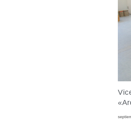
Vic
«Ar
septie