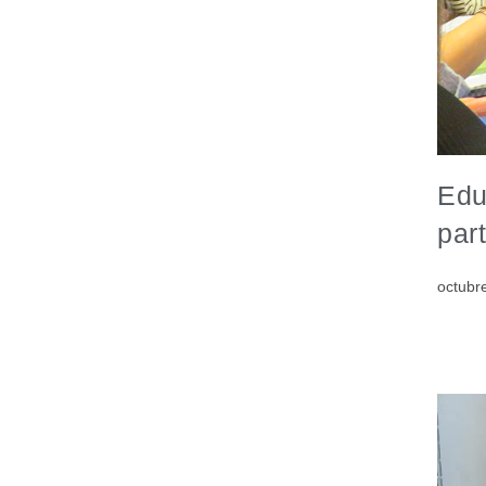
Edu
par
octubr