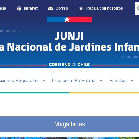
ncia
Intranet
Correo
Trabaja con nosotros
cciones Regionales
Educación Parvularia
Familias
Magallanes