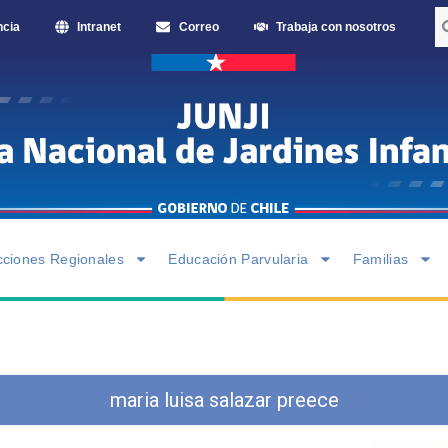
ncia
Intranet
Correo
Trabaja con nosotros
cciones Regionales
Educación Parvularia
Familias
maria luisa salazar preece