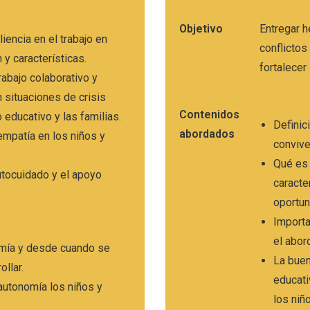
Objetivo
Entregar h
liencia en el trabajo en
conflictos
n y características.
fortalecer
rabajo colaborativo y
 situaciones de crisis
Contenidos
 educativo y las familias.
Definic
abordados
empatía en los niños y
convive
Qué es 
utocuidado y el apoyo
caracte
oportun
Importa
el abor
omía y desde cuando se
La buen
ollar.
educati
autonomía los niños y
los niñ