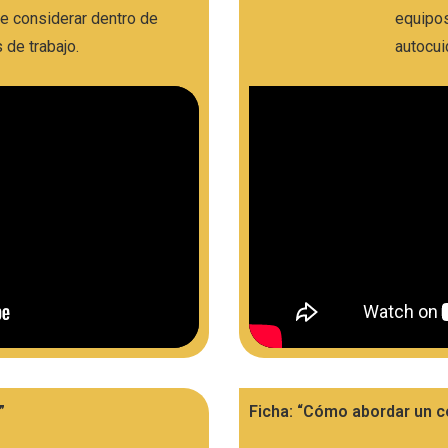
e considerar dentro de
equipos
 de trabajo.
autocui
”
Ficha: “Cómo abordar un co