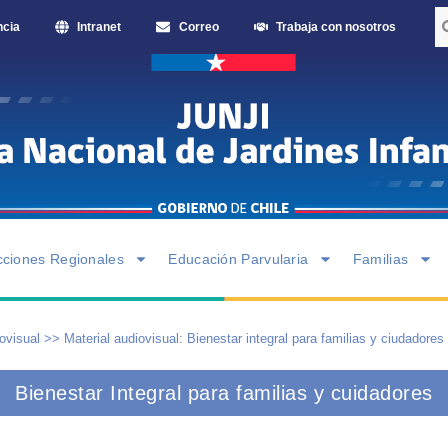
ncia
Intranet
Correo
Trabaja con nosotros
cciones Regionales
Educación Parvularia
Familias
ovisual
>>
Material audiovisual: Bienestar integral para familias y ciudadores
Bienestar Integral para familias y cuidadores