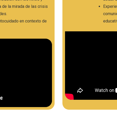
a de la mirada de las crisis
Experie
des.
comunic
utocuidado en contexto de
educati