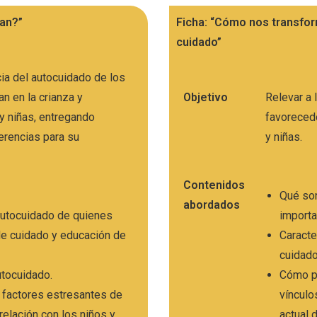
dan?”
Ficha: “Cómo nos transf
cuidado”
cia del autocuidado de los
an en la crianza y
Objetivo
Relevar a
y niñas, entregando
favorecedo
erencias para su
y niñas.
Contenidos
Qué so
abordados
autocuidado de quienes
importa
de cuidado y educación de
Caracte
cuidad
utocuidado.
Cómo p
s factores estresantes de
vínculo
 relación con los niños y
actual 