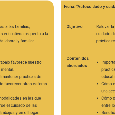
Ficha: “Autocuidado y cuid
es a las familias,
Objetivo
Relevar la
s educativos respecto a la
cuidado d
da laboral y familiar.
práctica r
Contenidos
trabajo favorece nuestro
Importa
abordados
d mental.
práctic
 mantener prácticas de
educat
e favorecer otras esferas
Cómo e
una acc
modalidades en las que
Cómo po
rse el cuidado de las
entre l
rabajos y en el hogar.
Benefic