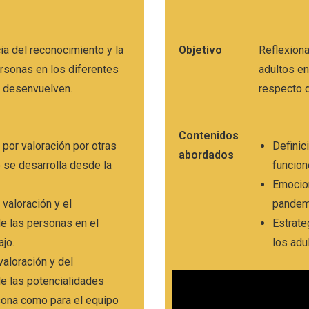
cia del reconocimiento y la
Objetivo
Reflexion
ersonas en los diferentes
adultos en
e desenvuelven.
respecto d
Contenidos
or valoración por otras
Definic
abordados
se desarrolla desde la
funcio
Emocion
 valoración y el
pandem
e las personas en el
Estrate
ajo.
los adu
valoración y del
e las potencialidades
rsona como para el equipo