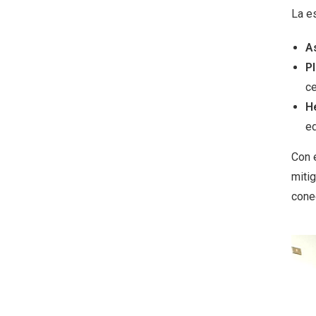
La es
A
P
ce
H
ed
Con 
miti
cone