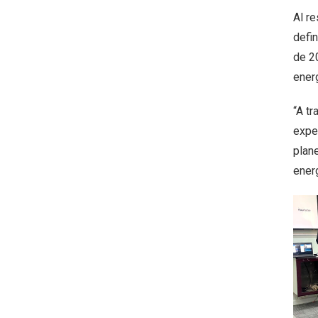
Al re
defin
de 20
energ
“A t
exper
plane
ener