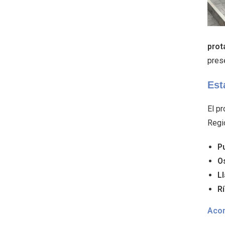
prot
pres
Est
El p
Regi
P
O
L
R
Aco