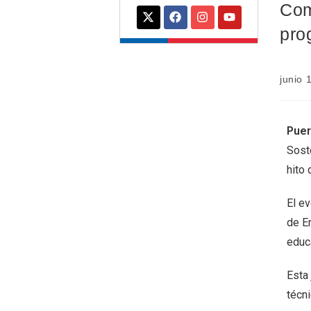
Com
pro
junio 
Puer
Sost
hito 
El e
de E
educa
Esta
técni