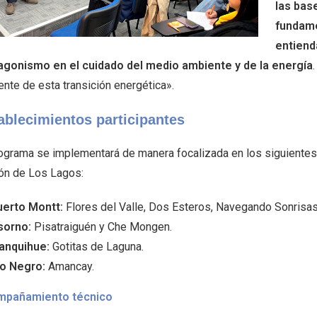
las bas
fundame
entiend
agonismo en el cuidado del medio ambiente y de la energía
ente de esta transición energética».
ablecimientos participantes
rograma se implementará de manera focalizada en los siguientes 
ón de Los Lagos:
uerto Montt:
Flores del Valle, Dos Esteros, Navegando Sonrisas
sorno:
Pisatraiguén y Che Mongen.
lanquihue:
Gotitas de Laguna.
ío Negro:
Amancay.
mpañamiento técnico