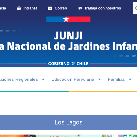
ncia
Intranet
Correo
Trabaja con nosotros
cciones Regionales
Educación Parvularia
Familias
Los Lagos