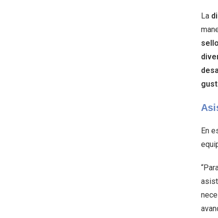
La
d
mane
sell
dive
desa
gust
Asi
En es
equi
“Para
asist
nece
avan