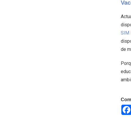
Vac
Actu
dispo
SIM 
disp
de m
Porqu
educa
ambi
Comp