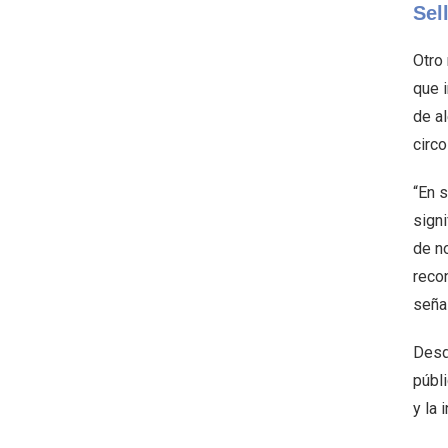
Sel
Otro 
que 
de al
circo
“En 
signi
de n
recon
seña
Desd
públi
y la 