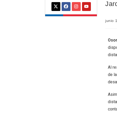
Jar
junio 
Osor
dispo
dista
Al re
de la
desar
Asim
dista
cont