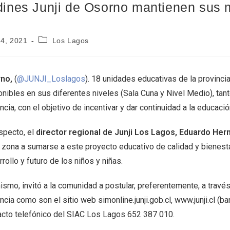
dines Junji de Osorno mantienen sus m
14, 2021
Los Lagos
no,
(
@JUNJI_Loslagos
). 18 unidades educativas de la provinc
nibles en sus diferentes niveles (Sala Cuna y Nivel Medio), tant
ncia, con el objetivo de incentivar y dar continuidad a la educación
specto, el
director regional de Junji Los Lagos, Eduardo He
 zona a sumarse a este proyecto educativo de calidad y bienestar
rollo y futuro de los niños y niñas.
ismo, invitó a la comunidad a postular, preferentemente, a travé
ncia como son el sitio web simonline.junji.gob.cl, www.junji.cl (ba
acto telefónico del SIAC Los Lagos 652 387 010.