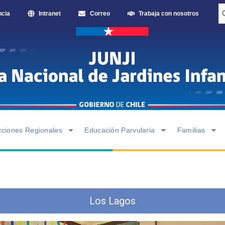
ncia
Intranet
Correo
Trabaja con nosotros
cciones Regionales
Educación Parvularia
Familias
Los Lagos