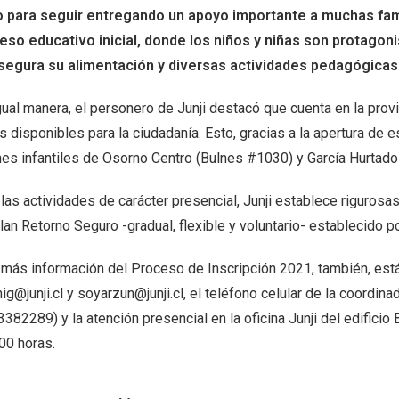
o para seguir entregando un apoyo importante a muchas fami
eso educativo inicial, donde los niños y niñas son protagon
segura su alimentación y diversas actividades pedagógicas
gual manera, el personero de Junji destacó que cuenta en la pro
s disponibles para la ciudadanía. Esto, gracias a la apertura de
ines infantiles de Osorno Centro (Bulnes #1030) y García Hurtad
 las actividades de carácter presencial, Junji establece riguros
lan Retorno Seguro -gradual, flexible y voluntario- establecido p
 más información del Proceso de Inscripción 2021, también, está
ig@junji.cl y soyarzun@junji.cl, el teléfono celular de la coordina
382289) y la atención presencial en la oficina Junji del edificio 
00 horas.