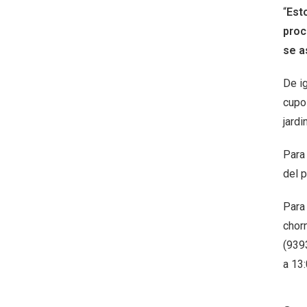
“
Est
proc
se a
De i
cupo
jard
Para
del p
Para
chorn
(9393
a 13: