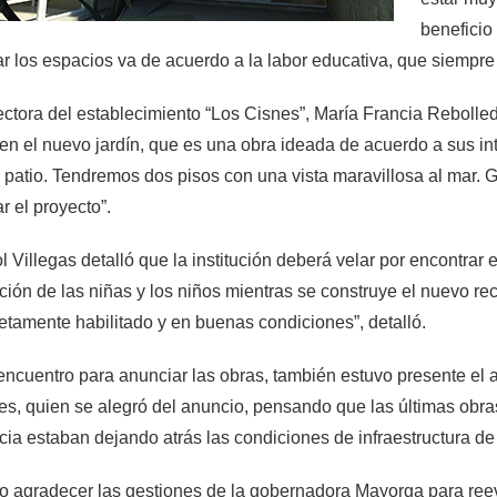
beneficio 
r los espacios va de acuerdo a la labor educativa, que siempre
ectora del establecimiento “Los Cisnes”, María Francia Rebolledo
n el nuevo jardín, que es una obra ideada de acuerdo a sus in
 patio. Tendremos dos pisos con una vista maravillosa al mar. Gr
r el proyecto”.
l Villegas detalló que la institución deberá velar por encontrar e
ión de las niñas y los niños mientras se construye el nuevo rec
tamente habilitado y en buenas condiciones”, detalló.
encuentro para anunciar las obras, también estuvo presente el
s, quien se alegró del anuncio, pensando que las últimas obra
cia estaban dejando atrás las condiciones de infraestructura de
o agradecer las gestiones de la gobernadora Mayorga para reev