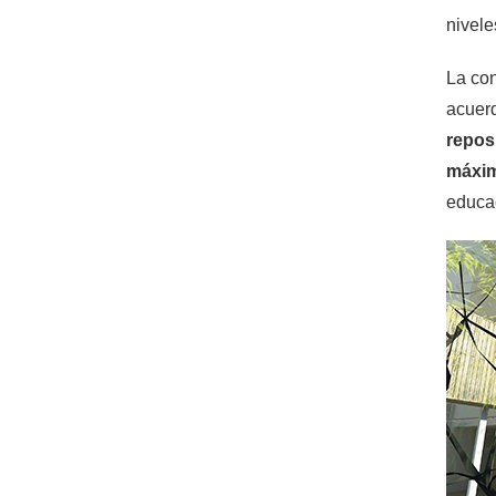
nivele
La con
acuerd
repos
máximo
educac