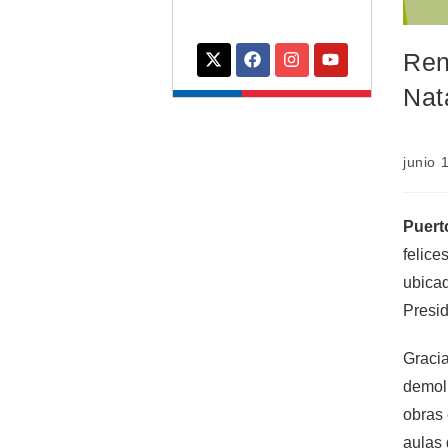
Ren
Nat
junio 
Puert
felice
ubicad
Presid
Gracia
demoli
obras 
aulas 