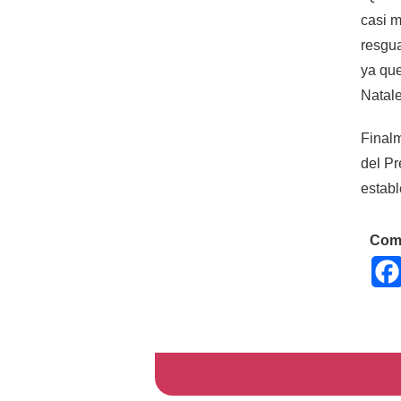
casi m
resgua
ya que
Natale
Final
del Pr
establ
Comp