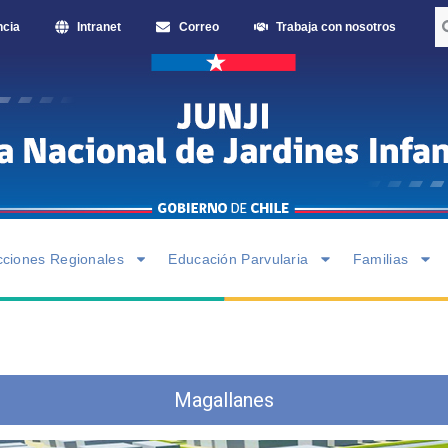
ncia
Intranet
Correo
Trabaja con nosotros
cciones Regionales
Educación Parvularia
Familias
Magallanes