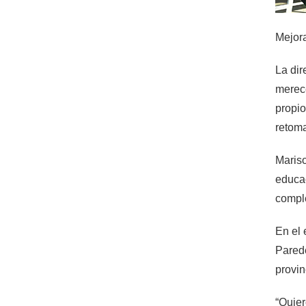
Mejora
La dir
merece
propio
retoma
Mariso
educac
comple
En el 
Parede
provin
“Quier