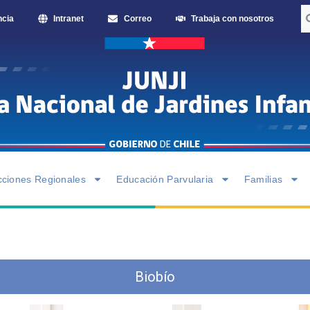
ncia
Intranet
Correo
Trabaja con nosotros
cciones Regionales
Educación Parvularia
Familias
Biobío