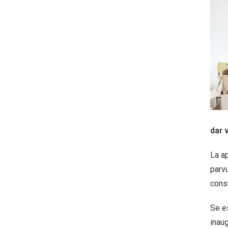
dar 
La ap
parvu
cons
Se e
inaug