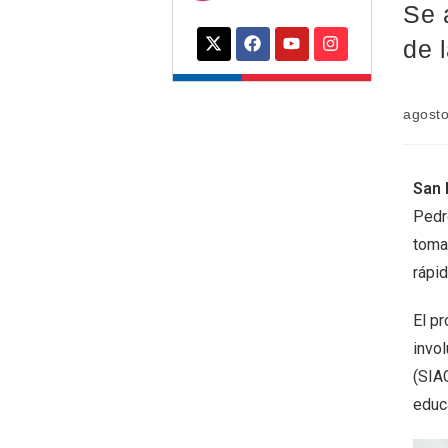
Se 
de 
agosto
San 
Pedro
toma
rápi
El p
invo
(SIA
educ