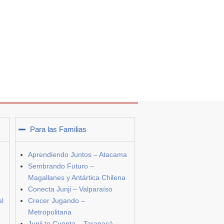
Para las Familias
Aprendiendo Juntos – Atacama
Sembrando Futuro –
Magallanes y Antártica Chilena
Conecta Junji – Valparaíso
al
Crecer Jugando –
Metropolitana
Junji te Cuenta – Tarapacá