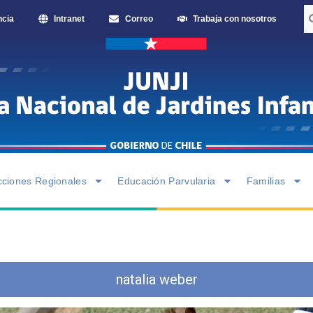
ncia
Intranet
Correo
Trabaja con nosotros
cciones Regionales
Educación Parvularia
Familias
natalia weber