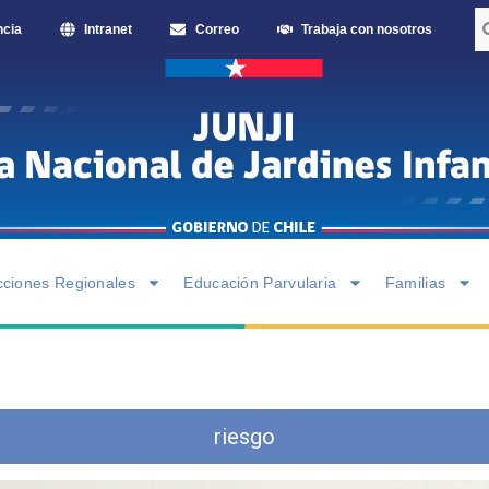
ncia
Intranet
Correo
Trabaja con nosotros
cciones Regionales
Educación Parvularia
Familias
riesgo