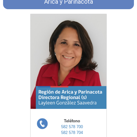
Arica y Parinacota
Teléfono
582 578 700
582 578 704