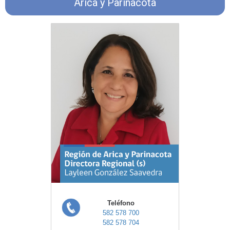
Arica y Parinacota
Teléfono
582 578 700
582 578 704