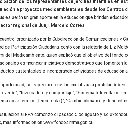
icipación de los representantes de jardines infantiles en est
ulación a proyectos medioambientales desde los Centros 
cuales serán un gran aporte en la educación que brindan educador
rector regional de Junji, Marcelo Cortés
.
ncuentro, organizado por la Subdirección de Comunicaciones y Ciu
ad de Participación Ciudadana, contó con la relatoría de Liz Mal
mi del Medioambiente, quien explicó que el objetivo del fondo 
acionales es financiar iniciativas demostrativas que fomenten l
nductas sustentables e incorporando actividades de educación a
 oportunidad, se especificó que las iniciativas a postular deben 
o verde”, “Invernadero y compostaje”, “Sistema fotovoltaico On-G
tema solar térmico (termo solar)”, “Cambio climático y descontam
ostulación al FPA comenzó el pasado 5 de agosto y se extenderá
s, más información en www.fondos.mma.gob.cl.