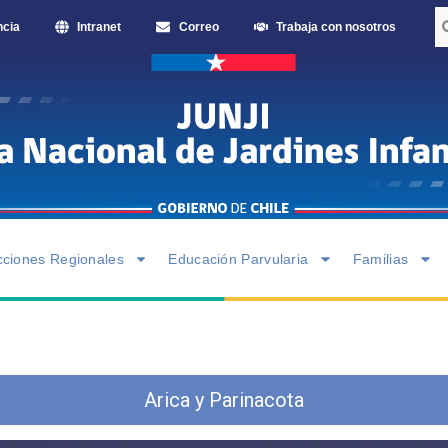
ncia
Intranet
Correo
Trabaja con nosotros
cciones Regionales
Educación Parvularia
Familias
Arica y Parinacota