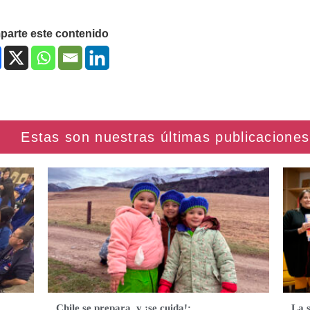
arte este contenido
Chile se prepara, y ¡se cuida!:
La 