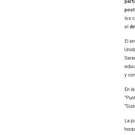
part
post
los 
el
di
El e
Unid
Sere
educ
y co
En la
“Punt
“Sis
La p
hora