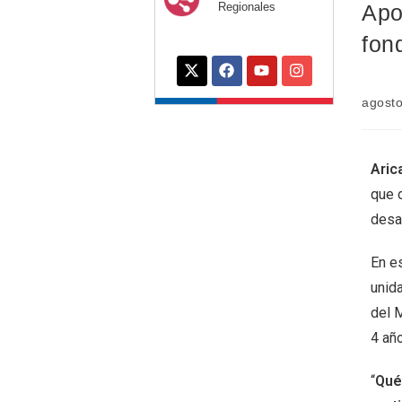
Regionales
Apo
fon
agosto
Aric
que d
desar
En e
unid
del 
4 añ
“
Qué 