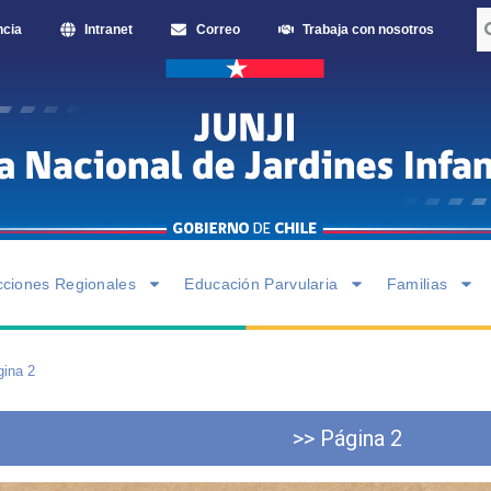
ncia
Intranet
Correo
Trabaja con nosotros
cciones Regionales
Educación Parvularia
Familias
gina 2
Ediciones de la Junji
>>
Página 2