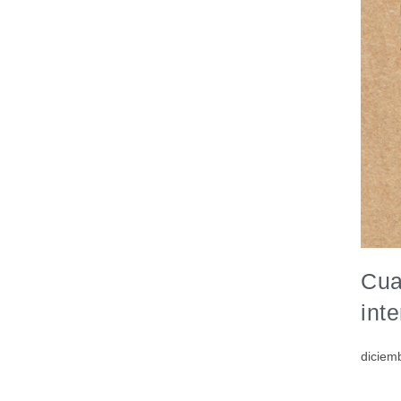
Cua
int
diciem