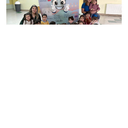
Jardín Infantil abrió sus puertas a
la comunidad con exitoso
operativo del Registro Civil
septiembre 3, 2025
Noticias Regionales
/
Ñuble
/
Participación Ciudadana