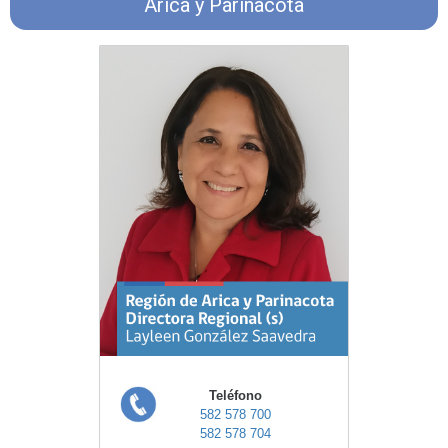
Arica y Parinacota
Teléfono
582 578 700
582 578 704