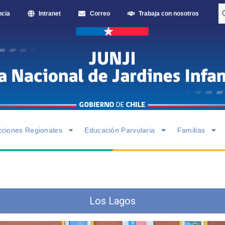
ncia
Intranet
Correo
Trabaja con nosotros
cciones Regionales
Educación Parvularia
Familias
Los Lagos