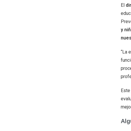
El
di
educa
Prev
y ni
nues
“La e
func
proc
prof
Este 
eval
mejo
Alg