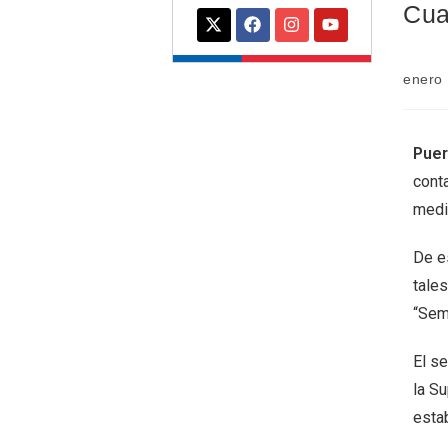
Cua
enero
Puer
conta
medi
De es
tale
“Semi
El s
la S
estab