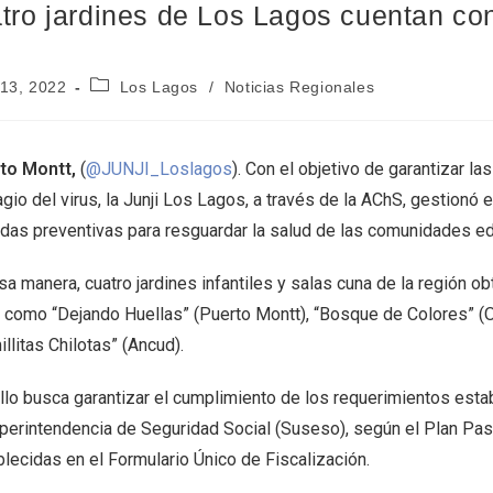
tro jardines de Los Lagos cuentan co
 13, 2022
Los Lagos
/
Noticias Regionales
to Montt,
(
@JUNJI_Loslagos
). Con el objetivo de garantizar la
gio del virus, la Junji Los Lagos, a través de la AChS, gestionó e
das preventivas para resguardar la salud de las comunidades ed
a manera, cuatro jardines infantiles y salas cuna de la región ob
s como “Dejando Huellas” (Puerto Montt), “Bosque de Colores” (
llitas Chilotas” (Ancud).
ello busca garantizar el cumplimiento de los requerimientos esta
uperintendencia de Seguridad Social (Suseso), según el Plan Pa
lecidas en el Formulario Único de Fiscalización.