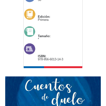
Edición:
Primera
Tamaño:
*
ISBN:
978-956-6013-14-3