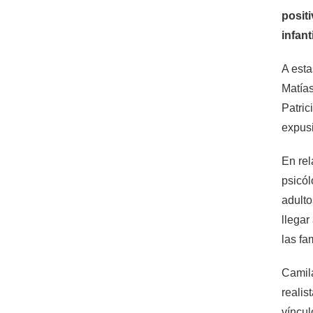
posit
infanti
A esta
Matías
Patric
expusi
En rel
psicól
adulto
llegar
las fa
Camila
realis
víncu