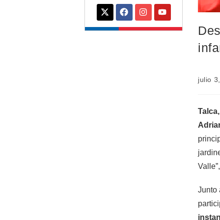
Des
infa
julio 
Talca,
Adria
princi
jardin
Valle”
Junto 
partic
insta