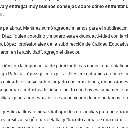
iva y entregar muy buenos consejos sobre cómo enfrentar l
l
”.
s palabras, Martínez sumó agradecimientos para el subdirecto
 Díaz, “quien coordinó y moderó esta exitosa actividad con fam
ia López, profesionales de la subdirección de Calidad Educativ
eron en la actividad”, agregó el director.
ación con la importancia de priorizar temas como la parentalida
oga Patricia López quien explica: “Nos encontramos en una situ
s cuidadores se ve sobrecargado con emociones, en ocasiones d
 a generar conductas de riesgo, por lo que hoy es sumamente 
milias, generando espacios de autocuidado donde podamos reuni
 y Patricia llevan meses trabajando con familias para potencia
ta y positivo, según nos detalla, y “hacerlo ahora de una manera 
lo necesario para seguir acompañando en este tiempo de pande