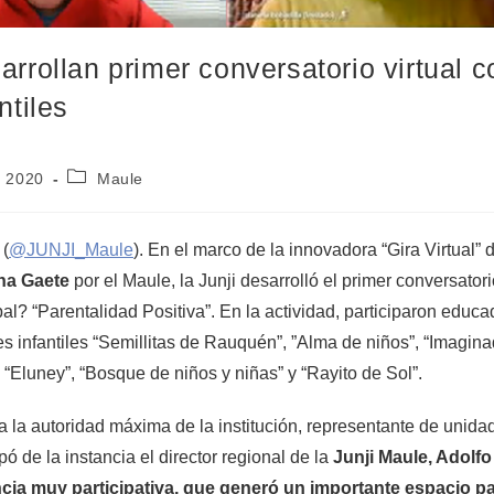
arrollan primer conversatorio virtual c
ntiles
3, 2020
Maule
(
@JUNJI_Maule
). En el marco de la innovadora “Gira Virtual” d
na Gaete
por el Maule, la Junji desarrolló el primer conversatori
pal? “Parentalidad Positiva”. En la actividad, participaron educ
es infantiles “Semillitas de Rauquén”, ”Alma de niños”, “Imaginad
, “Eluney”, “Bosque de niños y niñas” y “Rayito de Sol”.
a la autoridad máxima de la institución, representante de unid
ipó de la instancia el director regional de la
Junji Maule, Adolfo
ncia muy participativa, que generó un importante espacio pa