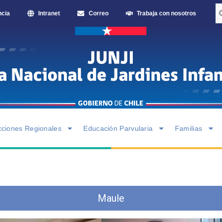
ncia
Intranet
Correo
Trabaja con nosotros
cciones Regionales
Educación Parvularia
Familias
Maule