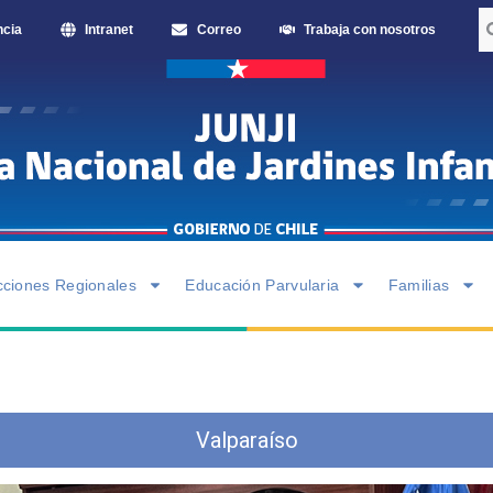
ncia
Intranet
Correo
Trabaja con nosotros
cciones Regionales
Educación Parvularia
Familias
Valparaíso