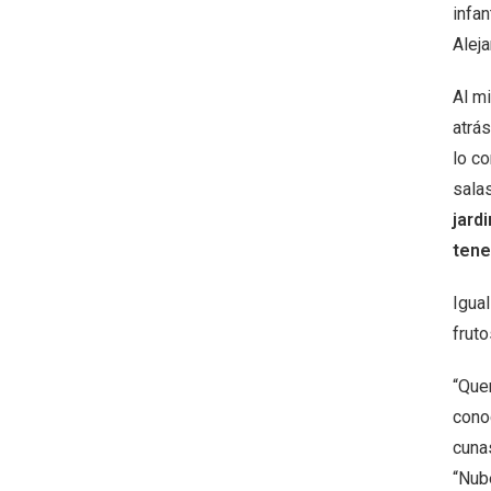
infan
Aleja
Al m
atrás
lo co
sala
jard
tene
Igual
fruto
“Que
cono
cunas
“Nub