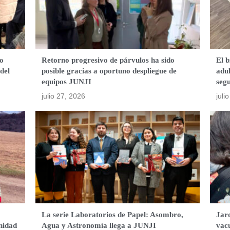
o
Retorno progresivo de párvulos ha sido
El b
del
posible gracias a oportuno despliegue de
adul
equipos JUNJI
segu
julio 27, 2026
juli
La serie Laboratorios de Papel: Asombro,
Jard
nidad
Agua y Astronomía llega a JUNJI
vac