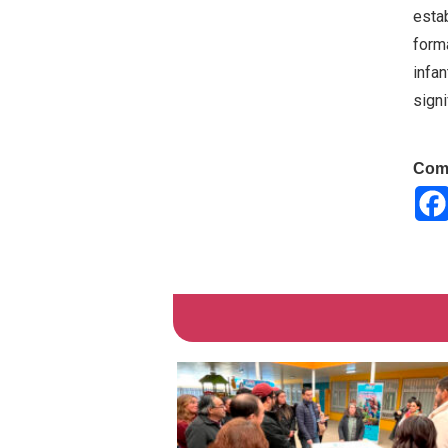
esta
forma
infan
signi
Comp