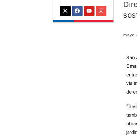
Dir
sos
mayo 
San 
Oma
entre
vía 
de e
“Tuv
tamb
obra
jard