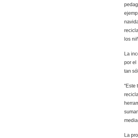
pedagó
ejempl
navida
recicl
los ni
La inc
por el
tan só
“Este 
recicl
herram
sumame
mediad
La pro