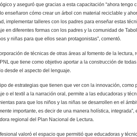
gico y aseguró que gracias a esta capacitación “ahora tengo 
o enseñaron cómo crear un árbol con material reciclable y ahor
d, implementar talleres con los padres para enseñar estas técni
aje en diferentes formas con los padres y la comunidad de Tabol
ños y niñas para que ellos sean protagonistas”, comentó.
orporación de técnicas de otras áreas al fomento de la lectura,
 PNL que tiene como objetivo aportar a la construcción de todas
lo desde el aspecto del lenguaje.
tipo de estrategias que tienen que ver con la innovación, como p
aje o el textil a la narración oral, permite a las educadoras y té
ientas para que los niños y las niñas se desarrollen en el ámbit
nte importante, es decir de una manera holística, integrada”,
ora regional del Plan Nacional de Lectura.
fesional valoró el espacio que permitió que educadoras y técni