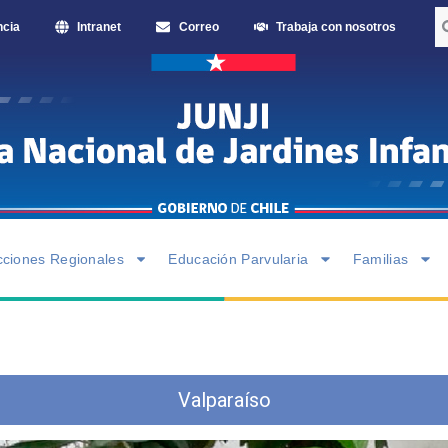
ncia
Intranet
Correo
Trabaja con nosotros
cciones Regionales
Educación Parvularia
Familias
Valparaíso