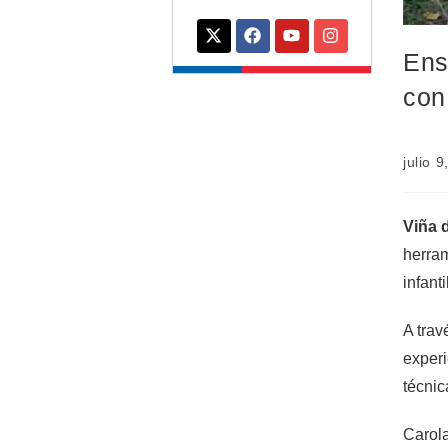
Ens
con
julio 
Viña 
herram
infant
A trav
experi
técnic
Carola