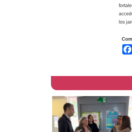
fortal
accede
los ja
Comp