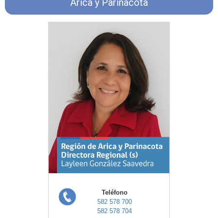
Arica y Parinacota
Teléfono
582 578 700
582 578 704