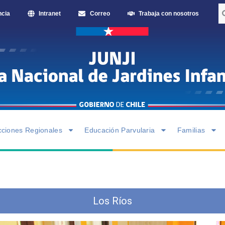
ncia
Intranet
Correo
Trabaja con nosotros
cciones Regionales
Educación Parvularia
Familias
Los Ríos