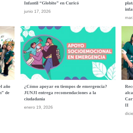
Infantil “Globito” en Curicó
plat
infa
junio 17, 2026
mar
el año
¿Cómo apoyar en tiempos de emergencia?
Rec
n” de
JUNJI entrega recomendaciones a la
alca
ciudadanía
Car
II
enero 19, 2026
dici