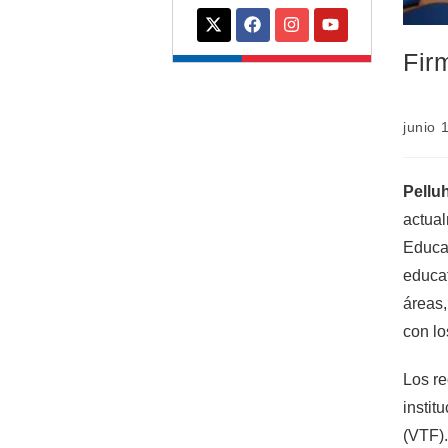
Fir
junio 
Pellu
actual
Educac
educat
áreas,
con lo
Los re
instit
(VTF).