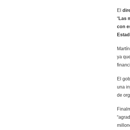
El
dir
“
Las m
con es
Estad
Martín
ya que
financ
El gob
una in
de org
Finalm
“agrad
millon