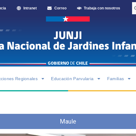
ncia
Intranet
Correo
Trabaja con nosotros
cciones Regionales
Educación Parvularia
Familias
Maule