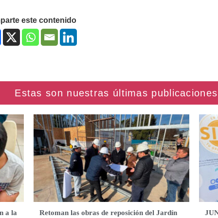
arte este contenido
n a la
Retoman las obras de reposición del Jardín
JUN