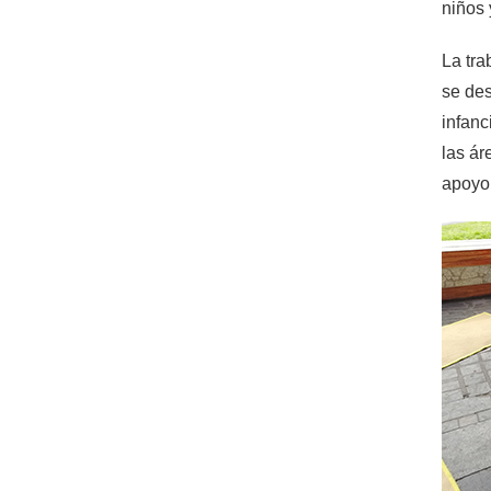
niños 
La tra
se des
infanc
las ár
apoyo 