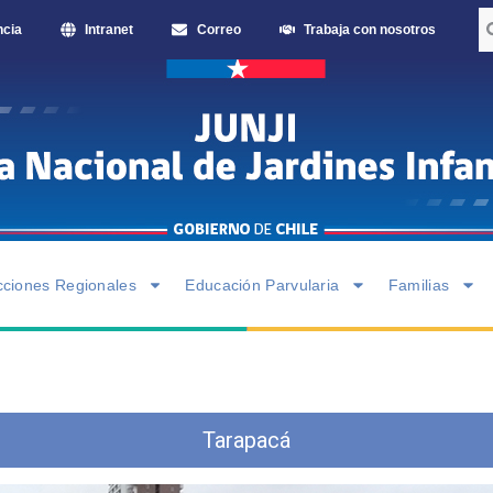
ncia
Intranet
Correo
Trabaja con nosotros
cciones Regionales
Educación Parvularia
Familias
Tarapacá