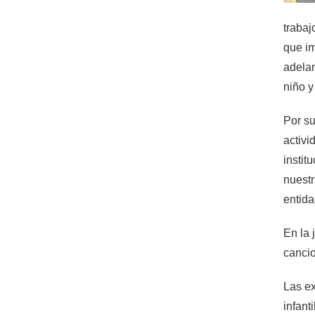
trabaj
que i
adelan
niño y
Por su
activi
instit
nuestr
entida
En la 
cancio
Las ex
infant