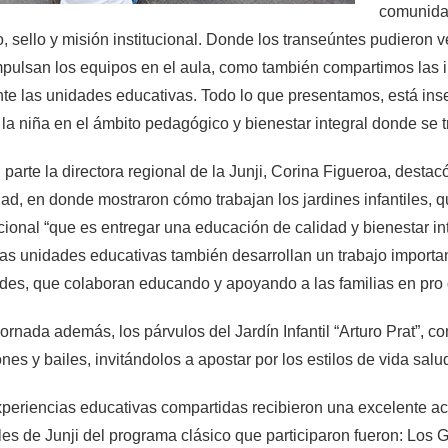
comunidad
o, sello y misión institucional. Donde los transeúntes pudieron
mpulsan los equipos en el aula, como también compartimos las
te las unidades educativas. Todo lo que presentamos, está inse
 la niña en el ámbito pedagógico y bienestar integral donde se t
 parte la directora regional de la Junji, Corina Figueroa, destac
dad, en donde mostraron cómo trabajan los jardines infantiles, 
ucional “que es entregar una educación de calidad y bienestar in
as unidades educativas también desarrollan un trabajo importa
des, que colaboran educando y apoyando a las familias en pro d
jornada además, los párvulos del Jardín Infantil “Arturo Prat”, 
nes y bailes, invitándolos a apostar por los estilos de vida salu
periencias educativas compartidas recibieron una excelente ac
iles de Junji del programa clásico que participaron fueron: Los G