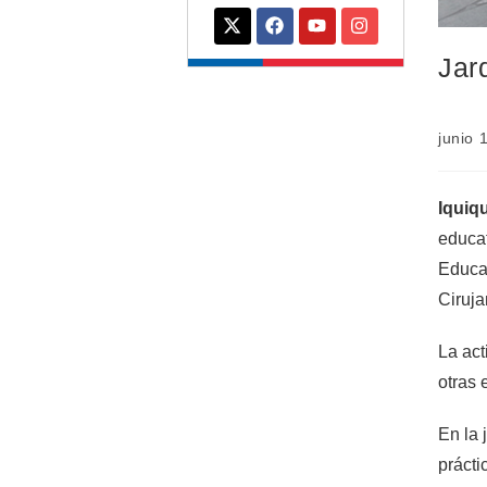
Jar
junio 
Iquiq
educat
Educac
Ciruja
La act
otras 
En la 
prácti