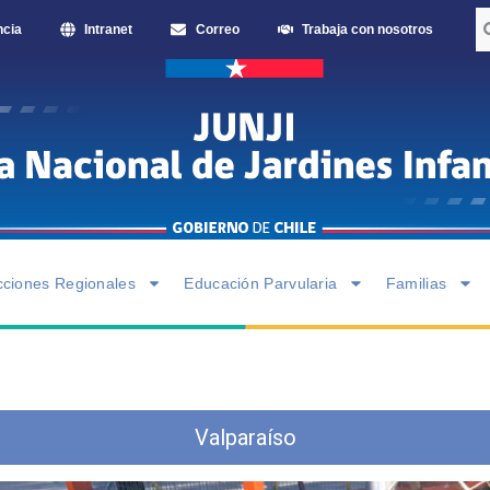
ncia
Intranet
Correo
Trabaja con nosotros
cciones Regionales
Educación Parvularia
Familias
Valparaíso