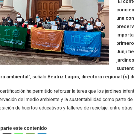
“
El cont
concien
una con
preserv
importa
primero
Junji ti
jardine
sustent
ura ambiental
”, señaló
Beatriz Lagos, directora regional (s) d
certificación ha permitido reforzar la tarea que los jardines infan
rvación del medio ambiente y la sustentabilidad como parte de su
sición de huertos educativos y talleres de reciclaje, entre otras i
arte este contenido