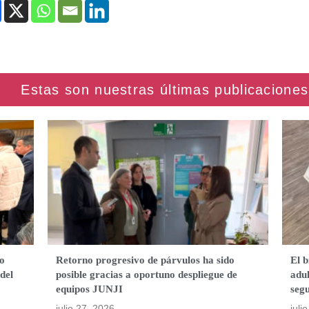
o
Retorno progresivo de párvulos ha sido
El b
del
posible gracias a oportuno despliegue de
adul
equipos JUNJI
segu
julio 27, 2026
juli