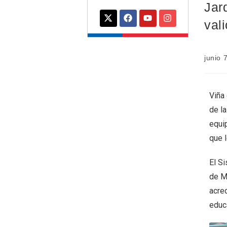
Jar
val
junio 
Viña 
de la
equip
que 
El S
de Me
acred
educ