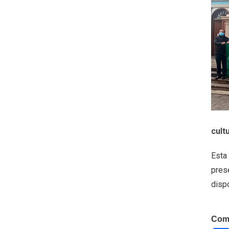
cult
Esta 
prese
dispo
Comp