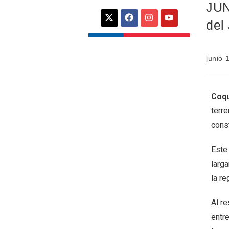
JUN
del
junio 
Coq
terre
const
Este 
larg
la r
Al r
entre