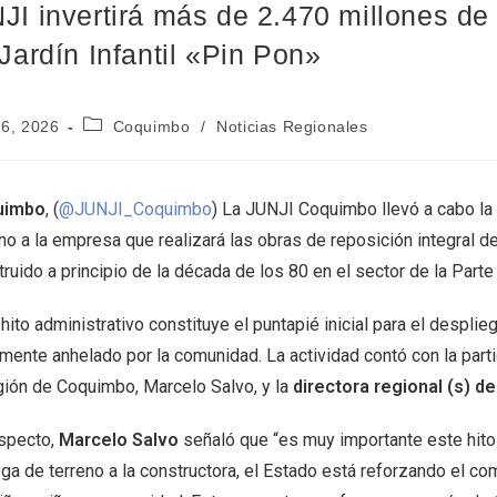
JI invertirá más de 2.470 millones de
 Jardín Infantil «Pin Pon»
16, 2026
Coquimbo
/
Noticias Regionales
uimbo
, (
@JUNJI_Coquimbo
) La JUNJI Coquimbo llevó a cabo la f
no a la empresa que realizará las obras de reposición integral del
ruido a principio de la década de los 80 en el sector de la Parte
hito administrativo constituye el puntapié inicial para el despli
amente anhelado por la comunidad. La actividad contó con la par
egión de Coquimbo, Marcelo Salvo, y la
directora regional (s) d
especto,
Marcelo Salvo
señaló que “es muy importante este hito 
ga de terreno a la constructora, el Estado está reforzando el co