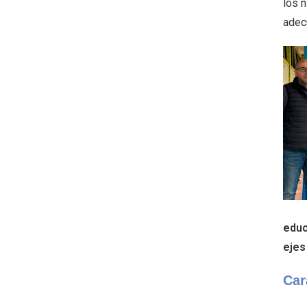
los 
adecu
educ
ejes
Car