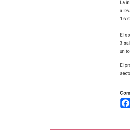
La i
a lev
1.67
El e
3 sa
un to
El p
sect
Comp