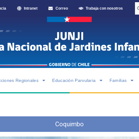
ncia
Intranet
Correo
Trabaja con nosotros
cciones Regionales
Educación Parvularia
Familias
Coquimbo