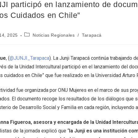
JI participó en lanzamiento de documen
los Cuidados en Chile”
14, 2025
Noticias Regionales
/
Tarapacá
que
, (
@JUNJI_Tarapaca
). La Junji Tarapacá continúa trabajando 
vés de la Unidad Intercultural participó en el lanzamiento del do
s cuidados en Chile” que fue realizado en la Universidad Arturo P
ctividad fue organizada por ONU Mujeres en el marco de sus prog
ados. El documento recoge los resultados de los diálogos que se
sterio de Desarrollo Social y Familia en cada región, incluyend
nna Figueroa, asesora y encargada de la Unidad Intercultura
istas de la jornada explicó que “
la Junji es una institución c