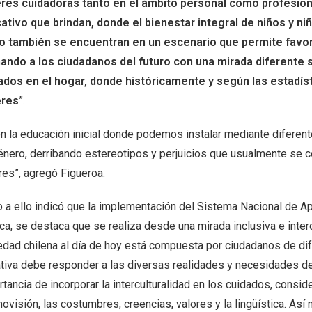
res cuidadoras tanto en el ámbito personal como profesiona
ativo que brindan, donde el bienestar integral de niños y ni
 también se encuentran en un escenario que permite favo
ando a los ciudadanos del futuro con una mirada diferente 
ados en el hogar, donde históricamente y según las estadíst
eres
”.
en la educación inicial donde podemos instalar mediante diferent
énero, derribando estereotipos y perjuicios que usualmente se c
res”, agregó Figueroa.
o a ello indicó que la implementación del Sistema Nacional de 
ca, se destaca que se realiza desde una mirada inclusiva e interc
edad chilena al día de hoy está compuesta por ciudadanos de dife
ativa debe responder a las diversas realidades y necesidades de 
tancia de incorporar la interculturalidad en los cuidados, consi
visión, las costumbres, creencias, valores y la lingüística. Así