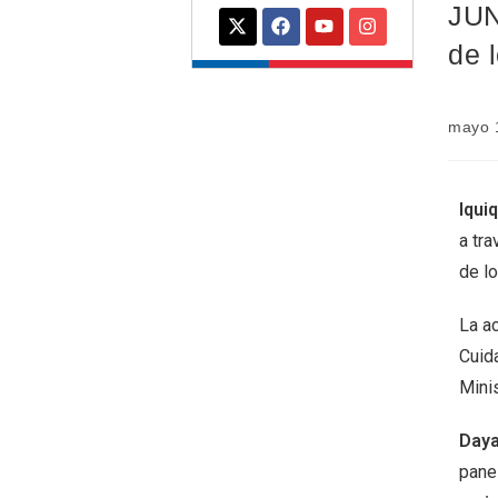
JUN
de 
mayo 
Iqui
a tra
de lo
La a
Cuid
Mini
Daya
panel