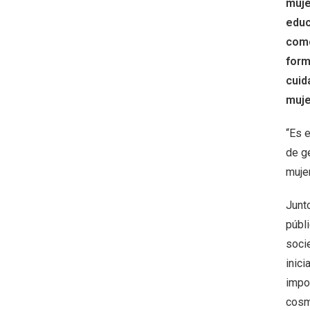
muje
educ
como
form
cuid
muj
“Es 
de g
muje
Junt
públi
soci
inici
impor
cosmo