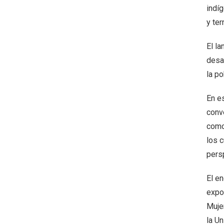
indí
y terr
El l
desa
la po
En e
conv
como 
los c
pers
El en
expo
Muje
la U