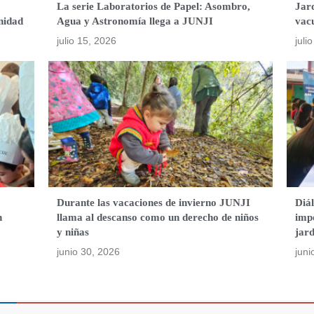
La serie Laboratorios de Papel: Asombro,
Jard
nidad
Agua y Astronomía llega a JUNJI
vac
julio 15, 2026
juli
o
Durante las vacaciones de invierno JUNJI
Diá
n
llama al descanso como un derecho de niños
impo
y niñas
jard
junio 30, 2026
juni