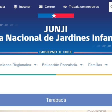
ncia
Intranet
Correo
Trabaja con nosotros
cciones Regionales
Educación Parvularia
Familias
Tarapacá