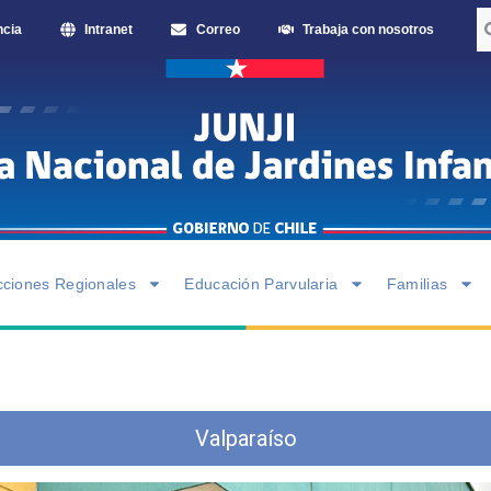
ncia
Intranet
Correo
Trabaja con nosotros
cciones Regionales
Educación Parvularia
Familias
Valparaíso