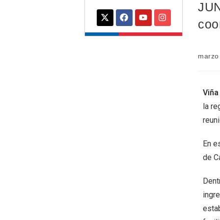
JUN
coo
marzo
Viña
la re
reun
En es
de C
Dent
ingre
esta