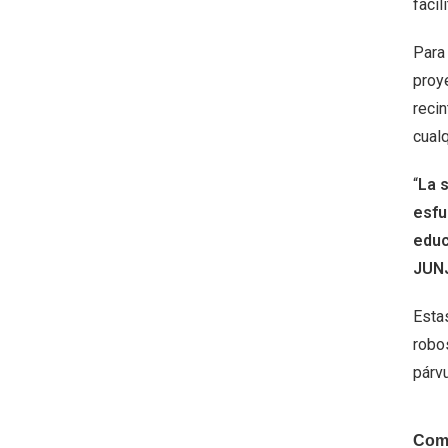
facil
Para 
proy
recin
cualq
“
La s
esfu
educ
JUNJ
Esta
robos
párvu
Comp