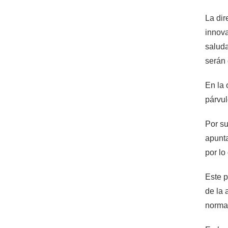
La dir
innova
saluda
serán 
En la 
párvul
Por su
apunta
por lo
Este p
de la 
norma 