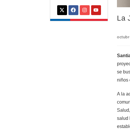
La 
octubr
Santi
proyec
se bus
niños 
A la a
comuna
Salud
salud 
establ