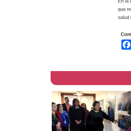
En la 
que re
salud 
Comp