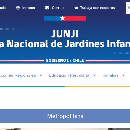
ncia
Intranet
Correo
Trabaja con nosotros
cciones Regionales
Educación Parvularia
Familias
Metropolitana