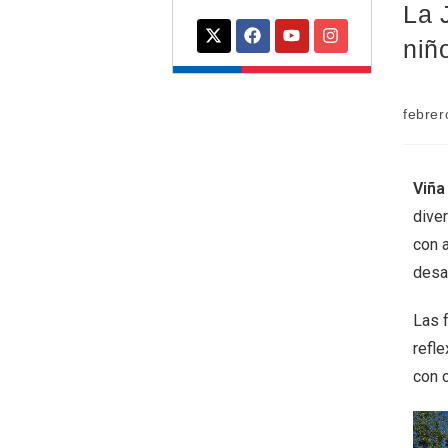
La 
niño
febrer
Viña
dive
con a
desar
Las 
refl
con 