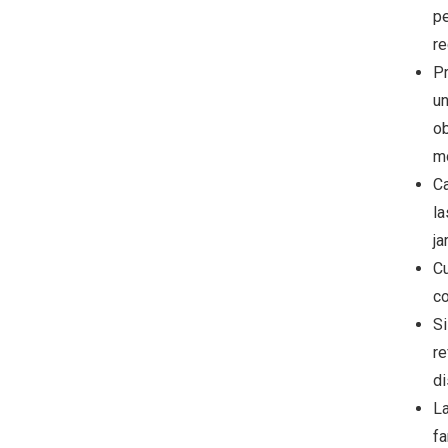
pe
re
Pr
un
ob
m
Ca
la
ja
Cu
co
Si
re
di
La
fa