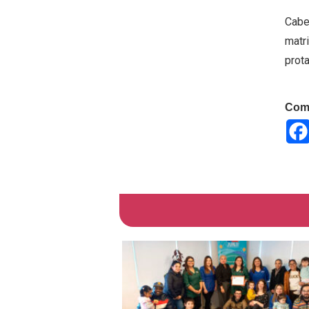
Cabe
matr
prot
Comp