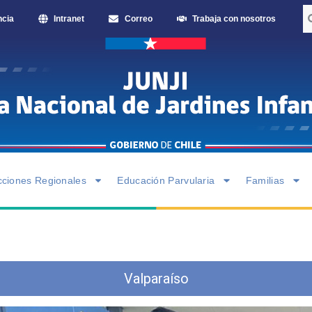
ncia
Intranet
Correo
Trabaja con nosotros
cciones Regionales
Educación Parvularia
Familias
Valparaíso