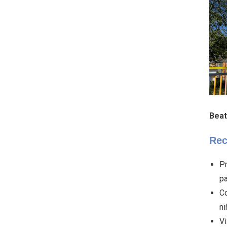
Beat
Rec
Pr
pa
Co
ni
Vi