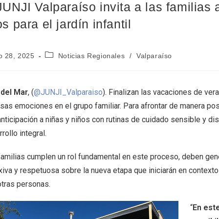
JUNJI Valparaíso invita a las familias 
s para el jardín infantil
o 28, 2025
Noticias Regionales
/
Valparaíso
 del Mar
, (
@JUNJI_Valparaiso
). Finalizan las vacaciones de veran
rsas emociones en el grupo familiar. Para afrontar de manera po
nticipación a niñas y niños con rutinas de cuidado sensible y dis
rollo integral.
familias cumplen un rol fundamental en este proceso, deben ge
exiva y respetuosa sobre la nueva etapa que iniciarán en context
otras personas.
“
En este