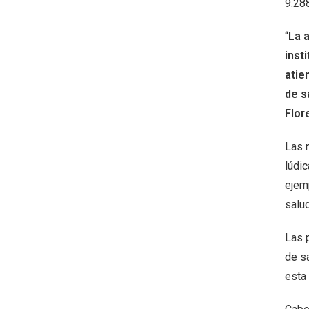
9.288
“
La 
inst
atie
de s
Flor
Las 
lúdi
ejemp
salu
Las 
de s
esta 