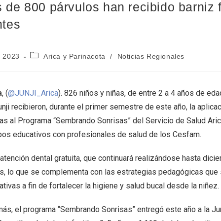
 de 800 párvulos han recibido barniz f
ntes
5, 2023
Arica y Parinacota
/
Noticias Regionales
a
, (
@JUNJI_Arica
). 826 niños y niñas, de entre 2 a 4 años de edad
nji recibieron, durante el primer semestre de este año, la aplica
ias al Programa “Sembrando Sonrisas” del Servicio de Salud Arica
pos educativos con profesionales de salud de los Cesfam.
atención dental gratuita, que continuará realizándose hasta dicie
es, lo que se complementa con las estrategias pedagógicas que
tivas a fin de fortalecer la higiene y salud bucal desde la niñez.
ás, el programa “Sembrando Sonrisas” entregó este año a la Junj