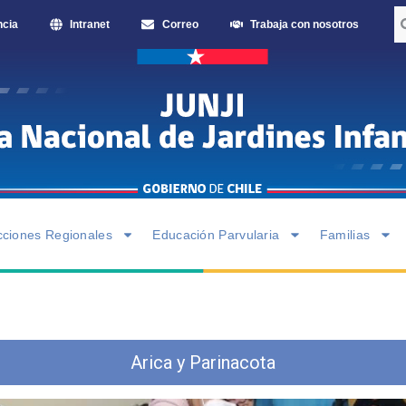
ncia
Intranet
Correo
Trabaja con nosotros
cciones Regionales
Educación Parvularia
Familias
Arica y Parinacota