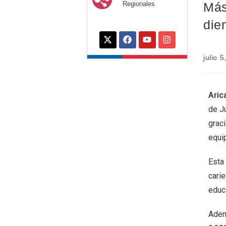
Más
Regionales
die
julio 
Aric
de Ju
grac
equi
Esta 
cari
educa
Adem