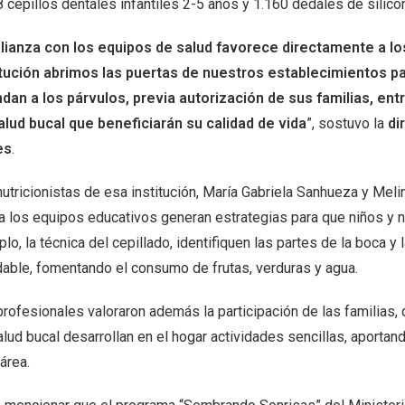
 cepillos dentales infantiles 2-5 años y 1.160 dedales de silico
alianza con los equipos de salud favorece directamente a lo
itución abrimos las puertas de nuestros establecimientos pa
ndan a los párvulos, previa autorización de sus familias, e
alud bucal que beneficiarán su calidad de vida
”, sostuvo la
di
es
.
nutricionistas de esa institución, María Gabriela Sanhueza y Mel
ca los equipos educativos generan estrategias para que niños y n
lo, la técnica del cepillado, identifiquen las partes de la boca y
dable, fomentando el consumo de frutas, verduras y agua.
profesionales valoraron además la participación de las familias,
alud bucal desarrollan en el hogar actividades sencillas, aporta
área.