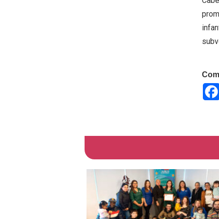
Cabe
promo
infan
subv
Comp