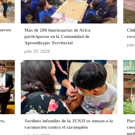
fueron
Más de 200 funcionarias de Arica
Chil
participaron en la Comunidad de
rec
Aprendizajes Territorial
juli
julio 20, 2026
ro,
Jardines infantiles de la JUNJI se suman a la
Párv
vacunación contra el sarampión
cuen
med