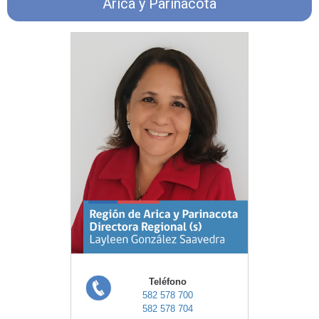
Arica y Parinacota
Teléfono
582 578 700
582 578 704