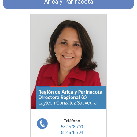
Arica y Parinacota
Teléfono
582 578 700
582 578 704