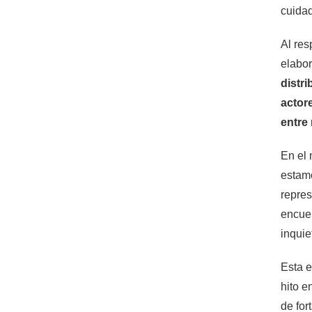
cuidad
Al res
elabor
distr
actor
entre
En el 
estamo
repres
encuen
inquie
Esta e
hito e
de for