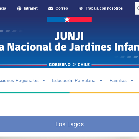
ncia
Intranet
Correo
Trabaja con nosotros
cciones Regionales
Educación Parvularia
Familias
Los Lagos