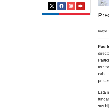
Pre
mayo 
Puert
direct
Partic
territ
cabo c
proces
Esta n
fundam
sus hi