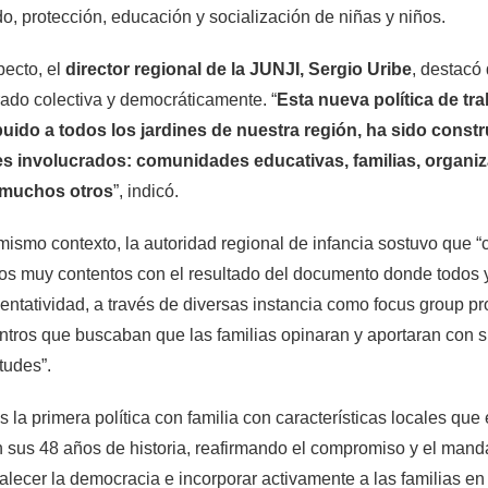
o, protección, educación y socialización de niñas y niños.
pecto, el
director regional de la JUNJI, Sergio Uribe
, destacó
ado colectiva y democráticamente. “
Esta nueva política de tr
ibuido a todos los jardines de nuestra región, ha sido const
es involucrados: comunidades educativas, familias, organiz
 muchos otros
”, indicó.
mismo contexto, la autoridad regional de infancia sostuvo que “c
s muy contentos con el resultado del documento donde todos 
entatividad, a través de diversas instancia como focus group pr
tros que buscaban que las familias opinaran y aportaran con 
tudes”.
s la primera política con familia con características locales que
n sus 48 años de historia, reafirmando el compromiso y el mand
talecer la democracia e incorporar activamente a las familias en