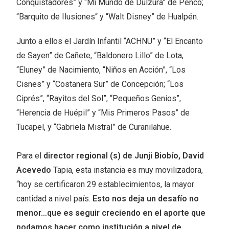
Conquistadores” y “Mi Mundo de Dulzura” de Penco;
“Barquito de Ilusiones“ y “Walt Disney” de Hualpén.
Junto a ellos el Jardín Infantil “ACHNU” y “El Encanto
de Sayen” de Cañete, “Baldonero Lillo” de Lota,
“Eluney” de Nacimiento, “Niños en Acción”, “Los
Cisnes” y “Costanera Sur” de Concepción; “Los
Ciprés”, “Rayitos del Sol”, “Pequeños Genios”,
“Herencia de Huépil” y “Mis Primeros Pasos” de
Tucapel, y “Gabriela Mistral” de Curanilahue.
Para el
director regional (s) de Junji Biobío, David
Acevedo
Tapia, esta instancia es muy movilizadora,
“hoy se certificaron 29 establecimientos, la mayor
cantidad a nivel país.
Esto nos deja un desafío no
menor…que es seguir creciendo en el aporte que
podamos hacer como institución a nivel de