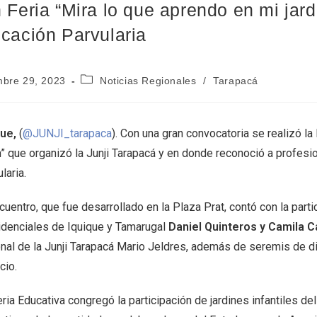
 Feria “Mira lo que aprendo en mi jardí
cación Parvularia
mbre 29, 2023
Noticias Regionales
/
Tarapacá
que,
(
@JUNJI_tarapaca
). Con una gran convocatoria se realizó la
n” que organizó la Junji Tarapacá y en donde reconoció a profesi
laria.
cuentro, que fue desarrollado en la Plaza Prat, contó con la par
idenciales de Iquique y Tamarugal
Daniel Quinteros y Camila Ca
onal de la Junji Tarapacá Mario Jeldres, además de seremis de di
cio.
ria Educativa congregó la participación de jardines infantiles de