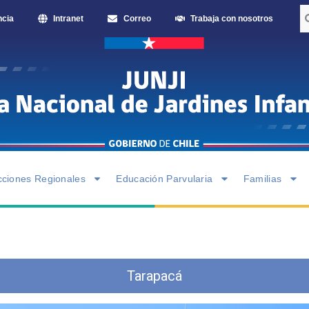
ncia
Intranet
Correo
Trabaja con nosotros
cciones Regionales
Educación Parvularia
Familias
Tarapacá