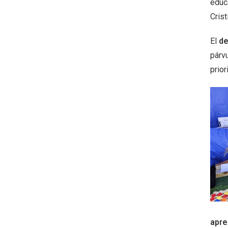
educ
Cris
El
de
párvu
prio
apre