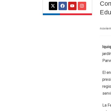
Con
Edu
novie
Iqui
jardí
Parvu
El en
pres
regi
servi
La Fe