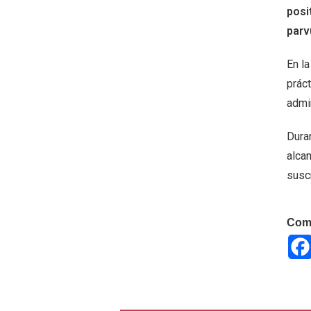
posi
parv
En l
prác
admi
Duran
alcan
suscr
Comp