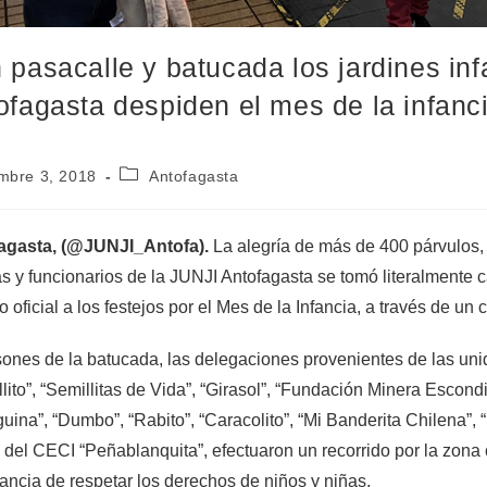
 pasacalle y batucada los jardines inf
ofagasta despiden el mes de la infanc
mbre 3, 2018
Antofagasta
agasta, (@JUNJI_Antofa).
La alegría de más de 400 párvulos, 
as y funcionarios de la JUNJI Antofagasta se tomó literalmente 
o oficial a los festejos por el Mes de la Infancia, a través de un
sones de la batucada, las delegaciones provenientes de las uni
lito”, “Semillitas de Vida”, “Girasol”, “Fundación Minera Escondi
guina”, “Dumbo”, “Rabito”, “Caracolito”, “Mi Banderita Chilena”, 
 del CECI “Peñablanquita”, efectuaron un recorrido por la zona 
ancia de respetar los derechos de niños y niñas.