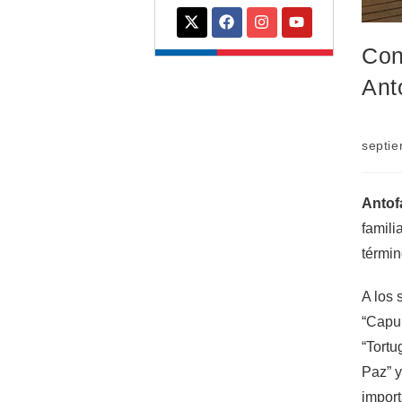
Con
Ant
septie
Antof
famili
términ
A los 
“Capul
“Tortu
Paz” y
import