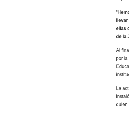
“
Hemo
lleva
ellas 
de la
Al fin
por la
Educac
instit
La act
instal
quien 