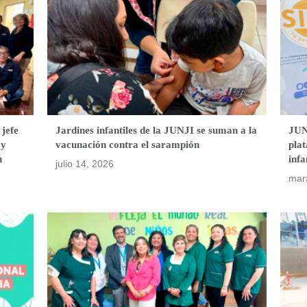
 jefe
Jardines infantiles de la JUNJI se suman a la
JUN
 y
vacunación contra el sarampión
plat
n
infa
julio 14, 2026
mar