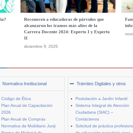
ia?
Reconocen a educadoras de párvulos que
Fami
alcanzaron los tramos más altos de la
inf
Carrera Docente 2024: Experto I y Experto
nov
II
diciembre 9, 2025
Normativa Institucional
Trámites Digitales y otros
Código de Ética
Postulación a Jardín Infantil
Plan Anual de Capacitación
Sistema Integral de Atención
2026
Ciudadana (SIAC) –
Plan Anual de Compras
Contáctenos
Normativa de Mobiliario Junji
Solicitud de práctica profesion
Norma de Material de
de educación parvularia para