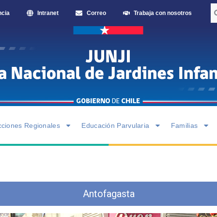
ncia
Intranet
Correo
Trabaja con nosotros
cciones Regionales
Educación Parvularia
Familias
Antofagasta