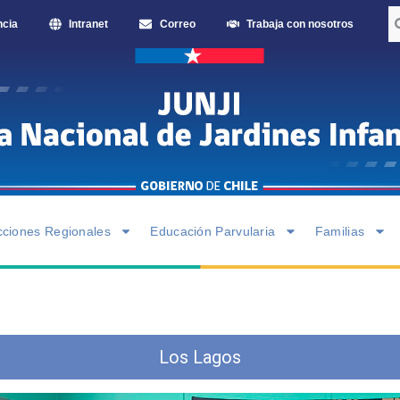
ncia
Intranet
Correo
Trabaja con nosotros
cciones Regionales
Educación Parvularia
Familias
Los Lagos