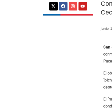
Con
Cec
junio 
San 
conm
Puca
El ob
“pic
dest
El “
dond