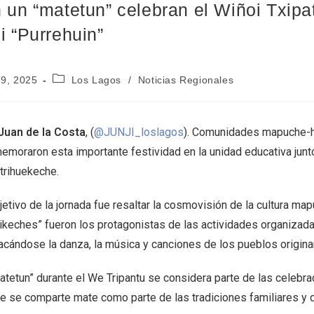
 un “matetun” celebran el Wiñoi Txipat
i “Purrehuin”
19, 2025
Los Lagos
/
Noticias Regionales
Juan de la Costa
, (
@JUNJI_loslagos
). Comunidades mapuche-hu
emoraron esta importante festividad en la unidad educativa junto
trihuekeche.
jetivo de la jornada fue resaltar la cosmovisión de la cultura ma
hikeches” fueron los protagonistas de las actividades organizad
acándose la danza, la música y canciones de los pueblos origina
matetun” durante el We Tripantu se considera parte de las celeb
e se comparte mate como parte de las tradiciones familiares y 