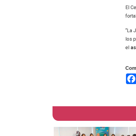
El Ce
forta
“La J
los p
el
as
Comp