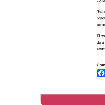
cont
“Est
porq
se m
El re
de u
educa
Comp