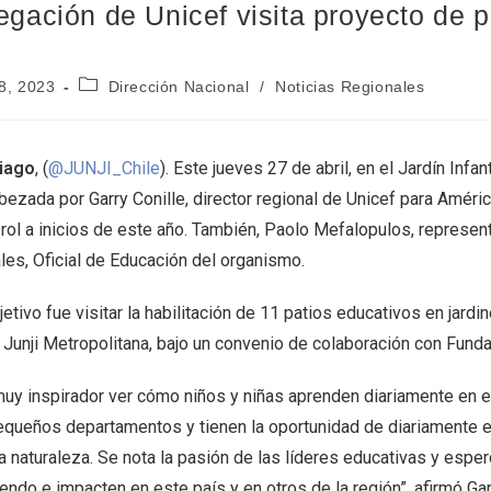
egación de Unicef visita proyecto de p
28, 2023
Dirección Nacional
/
Noticias Regionales
iago
, (
@JUNJI_Chile
). Este jueves 27 de abril, en el Jardín Infa
ezada por Garry Conille, director regional de Unicef para Améric
rol a inicios de este año. También, Paolo Mefalopulos, represent
les, Oficial de Educación del organismo.
jetivo fue visitar la habilitación de 11 patios educativos en jardi
 Junji Metropolitana, bajo un convenio de colaboración con Funda
muy inspirador ver cómo niños y niñas aprenden diariamente en 
equeños departamentos y tienen la oportunidad de diariamente en
la naturaleza. Se nota la pasión de las líderes educativas y esp
endo e impacten en este país y en otros de la región”, afirmó Gar