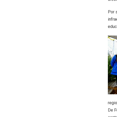
Por 
infra
educ
regi
De Fu