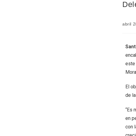
Del
abril 
Sant
encab
este 
Mora
El ob
de la
“Es 
en p
con 
creci