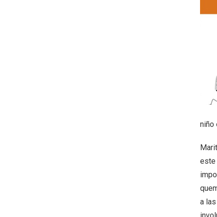
niño 
Marit
este
impo
quem
a la
invol