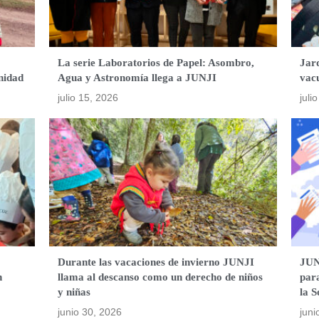
La serie Laboratorios de Papel: Asombro,
Jard
nidad
Agua y Astronomía llega a JUNJI
vac
julio 15, 2026
juli
o
Durante las vacaciones de invierno JUNJI
JUNJ
n
llama al descanso como un derecho de niños
para
y niñas
la S
junio 30, 2026
juni