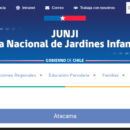
ncia
Intranet
Correo
Trabaja con nosotros
cciones Regionales
Educación Parvularia
Familias
Atacama