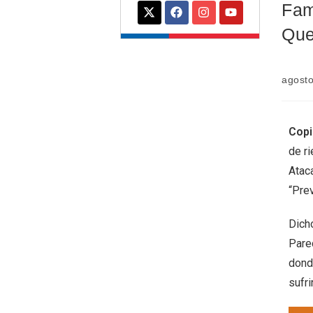
Fam
Que
agosto
Cop
de ri
Atac
“Pre
Dich
Pare
dond
sufri