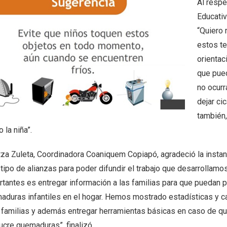
Al respe
Educativ
“Quiero 
estos te
orientac
que pued
no ocurr
dejar ci
también,
o la niña”.
za Zuleta, Coordinadora Coaniquem Copiapó, agradeció la instanci
 tipo de alianzas para poder difundir el trabajo que desarrollam
rtantes es entregar información a las familias para que puedan
aduras infantiles en el hogar. Hemos mostrado estadísticas y c
s familias y además entregar herramientas básicas en caso de que
ucre quemaduras”, finalizó.