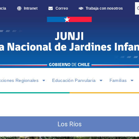
ncia
Intranet
Correo
Trabaja con nosotros
cciones Regionales
Educación Parvularia
Familias
Los Ríos