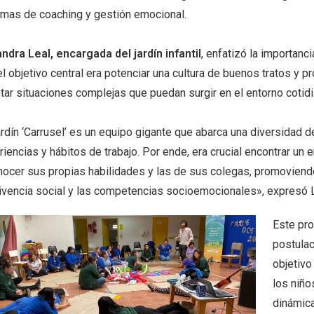
emas de coaching y gestión emocional.
andra Leal, encargada del jardín infantil
, enfatizó la importanc
l objetivo central era potenciar una cultura de buenos tratos y p
tar situaciones complejas que puedan surgir en el entorno cotidian
ardín ‘Carrusel’ es un equipo gigante que abarca una diversidad 
iencias y hábitos de trabajo. Por ende, era crucial encontrar un
nocer sus propias habilidades y las de sus colegas, promoviendo
ivencia social y las competencias socioemocionales», expresó L
Este pro
postulac
objetivo
los niño
dinámica