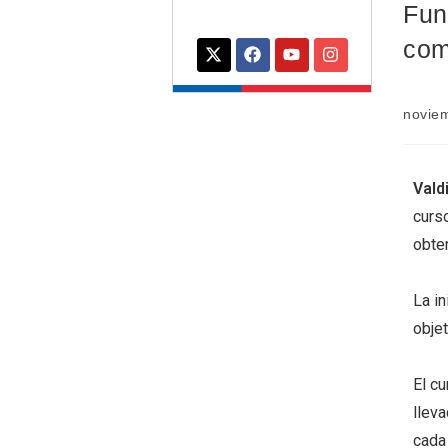
Fun
com
novie
Vald
curs
obte
La in
objet
El c
lleva
cada