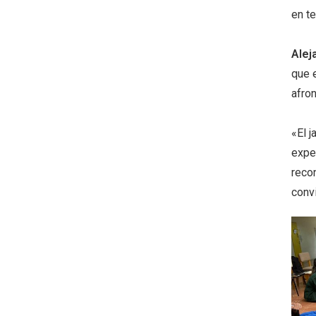
en t
Alej
que e
afron
«El j
exper
reco
conv