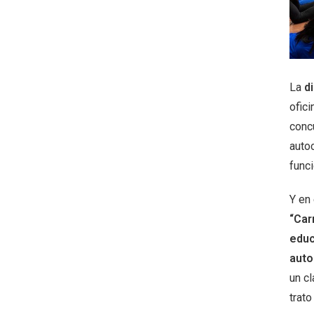
La
di
ofici
conc
autoc
func
Y en 
“Car
educ
auto
un cl
trato