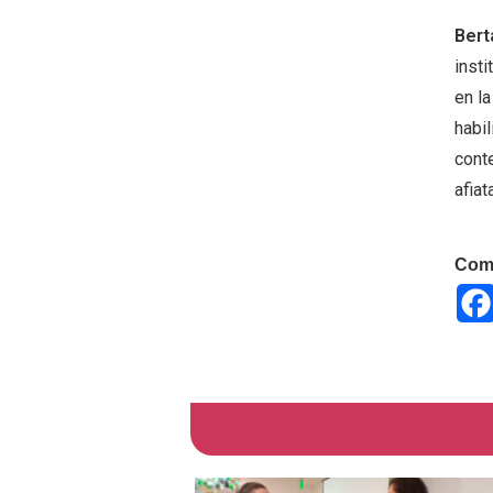
Bert
insti
en la
habi
cont
afiat
Comp