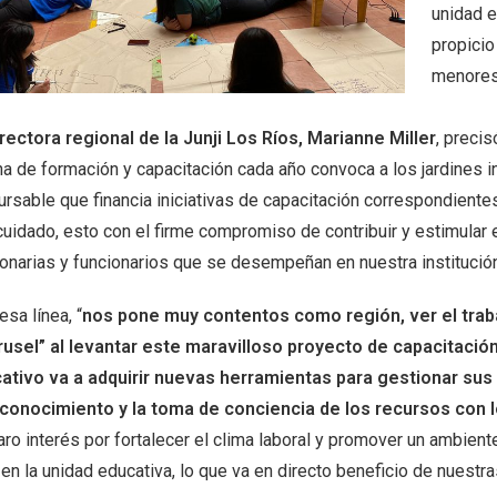
unidad e
propicio
menores 
rectora regional de la Junji Los Ríos, Marianne Miller
, precis
na de formación y capacitación cada año convoca a los jardines in
ursable que financia iniciativas de capacitación correspondiente
uidado, esto con el firme compromiso de contribuir y estimular el
ionarias y funcionarios que se desempeñan en nuestra institución
esa línea, “
nos pone muy contentos como región, ver el trabajo
rusel” al levantar este maravilloso proyecto de capacitación
ativo va a adquirir nuevas herramientas para gestionar su
conocimiento y la toma de conciencia de los recursos con l
aro interés por fortalecer el clima laboral y promover un ambien
 en la unidad educativa, lo que va en directo beneficio de nuestra