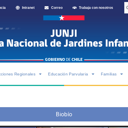
ncia
Intranet
Correo
Trabaja con nosotros
cciones Regionales
Educación Parvularia
Familias
Biobío