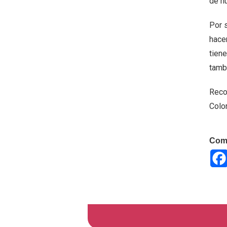
de nu
Por s
hace
tiene
tambi
Reco
Color
Comp