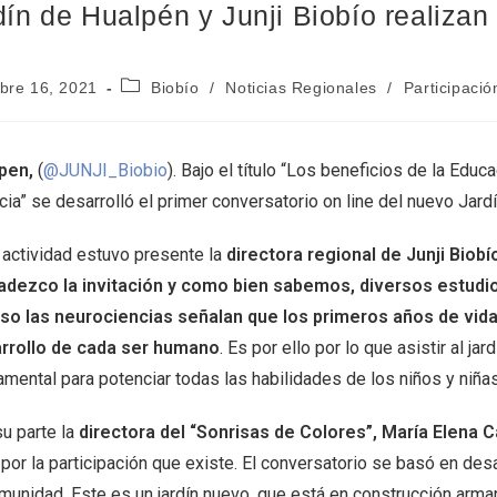
dín de Hualpén y Junji Biobío realizan 
bre 16, 2021
Biobío
/
Noticias Regionales
/
Participaci
pen,
(
@JUNJI_Biobio
). Bajo el título “Los beneficios de la Edu
cia” se desarrolló el primer conversatorio on line del nuevo Jardí
a actividad estuvo presente la
directora regional de Junji Biob
adezco la invitación y como bien sabemos, diversos estudio
uso las neurociencias señalan que los primeros años de vid
rrollo de cada ser humano
. Es por ello por lo que asistir al jard
mental para potenciar todas las habilidades de los niños y niñas
su parte la
directora del “Sonrisas de Colores”, María Elena C
 por la participación que existe. El conversatorio se basó en desa
omunidad. Este es un jardín nuevo, que está en construcción arm