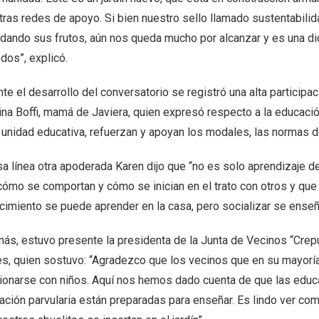
ras redes de apoyo. Si bien nuestro sello llamado sustentabilidad
 dando sus frutos, aún nos queda mucho por alcanzar y es una d
dos”, explicó.
te el desarrollo del conversatorio se registró una alta participa
tina Boffi, mamá de Javiera, quien expresó respecto a la educaci
a unidad educativa, refuerzan y apoyan los modales, las normas d
sa línea otra apoderada Karen dijo que “no es solo aprendizaje 
cómo se comportan y cómo se inician en el trato con otros y que
imiento se puede aprender en la casa, pero socializar se enseña 
ás, estuvo presente la presidenta de la Junta de Vecinos “Crep
s, quien sostuvo: “Agradezco que los vecinos que en su mayorí
cionarse con niños. Aquí nos hemos dado cuenta de que las educa
ción parvularia están preparadas para enseñar. Es lindo ver como