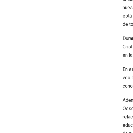
nuest
está
de to
Duran
Cris
en l
En e
veo 
conoc
Adem
Osse
rela
educa