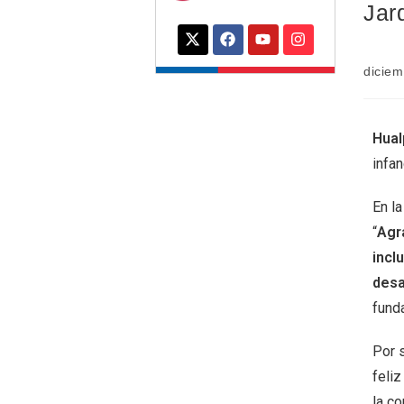
Jar
diciem
Hual
infan
En l
“
Agr
incl
desa
funda
Por 
feliz
la c